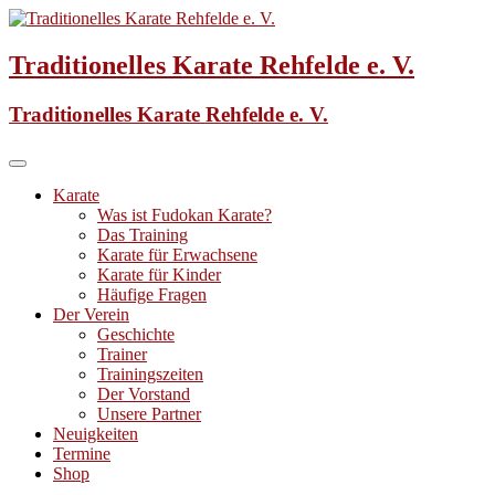
Skip
to
content
Traditionelles Karate Rehfelde e. V.
Traditionelles Karate Rehfelde e. V.
Karate
Was ist Fudokan Karate?
Das Training
Karate für Erwachsene
Karate für Kinder
Häufige Fragen
Der Verein
Geschichte
Trainer
Trainingszeiten
Der Vorstand
Unsere Partner
Neuigkeiten
Termine
Shop