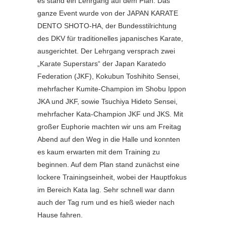
es stand ein Lehrgang auf dem Plan. Das
ganze Event wurde von der JAPAN KARATE
DENTO SHOTO-HA, der Bundesstilrichtung
des DKV für traditionelles japanisches Karate,
ausgerichtet. Der Lehrgang versprach zwei
„Karate Superstars“ der Japan Karatedo
Federation (JKF), Kokubun Toshihito Sensei,
mehrfacher Kumite-Champion im Shobu Ippon
JKA und JKF, sowie Tsuchiya Hideto Sensei,
mehrfacher Kata-Champion JKF und JKS. Mit
großer Euphorie machten wir uns am Freitag
Abend auf den Weg in die Halle und konnten
es kaum erwarten mit dem Training zu
beginnen. Auf dem Plan stand zunächst eine
lockere Trainingseinheit, wobei der Hauptfokus
im Bereich Kata lag. Sehr schnell war dann
auch der Tag rum und es hieß wieder nach
Hause fahren.