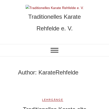
Skip
to
content
Traditionelles Karate
Rehfelde e. V.
Author:
KarateRehfelde
LEHRGÄNGE